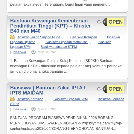
pelajar rakyat negeri Terengganu Darul Iman yang memenu...
Bantuan Kewangan Kementerian
OPEN
Pendidikan Tinggi (KPT) – Kluster
B40 dan M40
Biasiswa Ijazah Sarjana Muda
,
Biasiswa Kerajaan
,
Biasiswa
Lepasan Diploma
,
Biasiswa Lepasan Matrikulasi
,
Biasiswa
Lepasan SPM
,
Biasiswa Lepasan STPM
|
biasiswa
|
May 31, 2026
1. Bantuan Kewangan Pelajar Kolej Komuniti (BKPKK) Bantuan
kewangan BKPKK diberikan kepada pelajar Kolej Komuniti peringkat
sijil dan diploma jangka panjang ...
Biasiswa | Bantuan Zakat IPTA /
OPEN
IPTS MAIDAM
Biasiswa Kerajaan
,
Biasiswa Lepasan SPM
,
Biasiswa Lepasan
STPM
|
biasiswa
|
May 28, 2026
BANTUAN PROGRAM BIASISWA PENDIDIKAN 2026 BORANG
PERMOHONAN BIASISWA PENDIDIKAN -> https://ypmaidam.my/wp-
content/uploads/2026/04/BORANG-PERMOHONAN-BANTUAN...