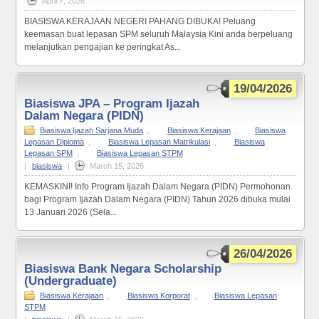
April 7, 2026
BIASISWA KERAJAAN NEGERI PAHANG DIBUKA! Peluang
keemasan buat lepasan SPM seluruh Malaysia Kini anda berpeluang
melanjutkan pengajian ke peringkat As...
19/04/2026
Biasiswa JPA – Program Ijazah
Dalam Negara (PIDN)
Biasiswa Ijazah Sarjana Muda
,
Biasiswa Kerajaan
,
Biasiswa
Lepasan Diploma
,
Biasiswa Lepasan Matrikulasi
,
Biasiswa
Lepasan SPM
,
Biasiswa Lepasan STPM
|
biasiswa
|
March 15, 2026
KEMASKINI! Info Program Ijazah Dalam Negara (PIDN) Permohonan
bagi Program Ijazah Dalam Negara (PIDN) Tahun 2026 dibuka mulai
13 Januari 2026 (Sela...
26/04/2026
Biasiswa Bank Negara Scholarship
(Undergraduate)
Biasiswa Kerajaan
,
Biasiswa Korporat
,
Biasiswa Lepasan
STPM