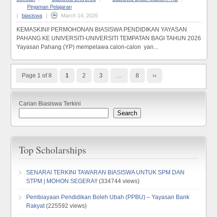
Pinjaman Pelajaran
|
biasiswa
|
March 14, 2026
KEMASKINI! PERMOHONAN BIASISWA PENDIDIKAN YAYASAN
PAHANG KE UNIVERSITI-UNIVERSITI TEMPATAN BAGI TAHUN 2026
Yayasan Pahang (YP) mempelawa calon-calon yan...
Page 1 of 8
1
2
3
…
8
››
Carian Biasiswa Terkini
Search
Top Scholarships
SENARAI TERKINI TAWARAN BIASISWA UNTUK SPM DAN
STPM | MOHON SEGERA!!
(334744 views)
Pembiayaan Pendidikan Boleh Ubah (PPBU) – Yayasan Bank
Rakyat
(225592 views)