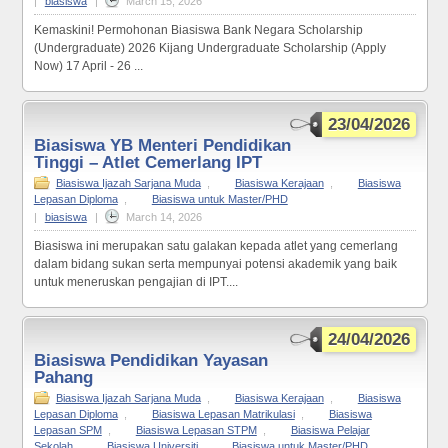
|
biasiswa
|
March 15, 2026
Kemaskini! Permohonan Biasiswa Bank Negara Scholarship
(Undergraduate) 2026 Kijang Undergraduate Scholarship (Apply
Now) 17 April - 26 ...
23/04/2026
Biasiswa YB Menteri Pendidikan
Tinggi – Atlet Cemerlang IPT
Biasiswa Ijazah Sarjana Muda
,
Biasiswa Kerajaan
,
Biasiswa
Lepasan Diploma
,
Biasiswa untuk Master/PHD
|
biasiswa
|
March 14, 2026
Biasiswa ini merupakan satu galakan kepada atlet yang cemerlang
dalam bidang sukan serta mempunyai potensi akademik yang baik
untuk meneruskan pengajian di IPT....
24/04/2026
Biasiswa Pendidikan Yayasan
Pahang
Biasiswa Ijazah Sarjana Muda
,
Biasiswa Kerajaan
,
Biasiswa
Lepasan Diploma
,
Biasiswa Lepasan Matrikulasi
,
Biasiswa
Lepasan SPM
,
Biasiswa Lepasan STPM
,
Biasiswa Pelajar
Sekolah
,
Biasiswa Universiti
,
Biasiswa untuk Master/PHD
,