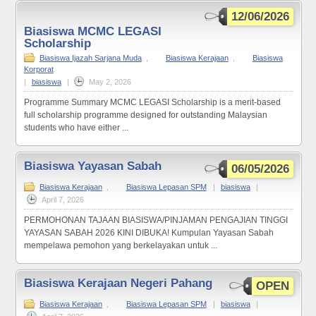
12/06/2026
Biasiswa MCMC LEGASI
Scholarship
Biasiswa Ijazah Sarjana Muda
,
Biasiswa Kerajaan
,
Biasiswa
Korporat
|
biasiswa
|
May 2, 2026
Programme Summary MCMC LEGASI Scholarship is a merit-based
full scholarship programme designed for outstanding Malaysian
students who have either ...
Biasiswa Yayasan Sabah
06/05/2026
Biasiswa Kerajaan
,
Biasiswa Lepasan SPM
|
biasiswa
|
April 7, 2026
PERMOHONAN TAJAAN BIASISWA/PINJAMAN PENGAJIAN TINGGI
YAYASAN SABAH 2026 KINI DIBUKA! Kumpulan Yayasan Sabah
mempelawa pemohon yang berkelayakan untuk ...
Biasiswa Kerajaan Negeri Pahang
OPEN
Biasiswa Kerajaan
,
Biasiswa Lepasan SPM
|
biasiswa
|