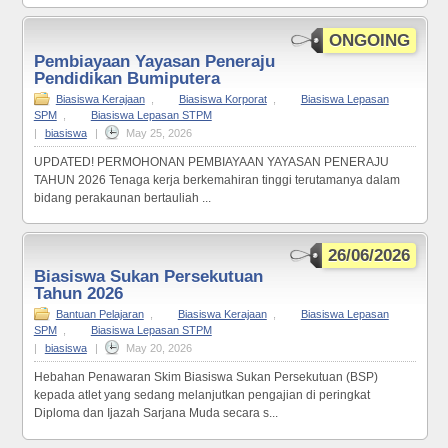
ONGOING
Pembiayaan Yayasan Peneraju
Pendidikan Bumiputera
Biasiswa Kerajaan
,
Biasiswa Korporat
,
Biasiswa Lepasan
SPM
,
Biasiswa Lepasan STPM
|
biasiswa
|
May 25, 2026
UPDATED! PERMOHONAN PEMBIAYAAN YAYASAN PENERAJU
TAHUN 2026 Tenaga kerja berkemahiran tinggi terutamanya dalam
bidang perakaunan bertauliah ...
26/06/2026
Biasiswa Sukan Persekutuan
Tahun 2026
Bantuan Pelajaran
,
Biasiswa Kerajaan
,
Biasiswa Lepasan
SPM
,
Biasiswa Lepasan STPM
|
biasiswa
|
May 20, 2026
Hebahan Penawaran Skim Biasiswa Sukan Persekutuan (BSP)
kepada atlet yang sedang melanjutkan pengajian di peringkat
Diploma dan Ijazah Sarjana Muda secara s...