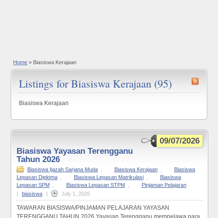
Home
»
Biasiswa Kerajaan
Listings for Biasiswa Kerajaan (95)
Biasiswa Kerajaan
09/07/2026
Biasiswa Yayasan Terengganu
Tahun 2026
Biasiswa Ijazah Sarjana Muda
,
Biasiswa Kerajaan
,
Biasiswa
Lepasan Diploma
,
Biasiswa Lepasan Matrikulasi
,
Biasiswa
Lepasan SPM
,
Biasiswa Lepasan STPM
,
Pinjaman Pelajaran
|
biasiswa
|
July 1, 2026
TAWARAN BIASISWA/PINJAMAN PELAJARAN YAYASAN
TERENGGANU TAHUN 2026 Yayasan Terengganu mempelawa para