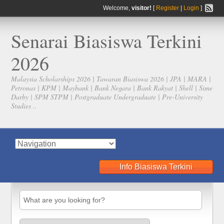
Welcome,
visitor!
[
Register
|
Login
]
Senarai Biasiswa Terkini
2026
Malaysia Scholarships 2026 | Tawaran Biasiswa 2026 | JPA | MARA |
Petronas | KPM | Maybank | Bank Negara | Bank Rakyat | Shell | Sime
Darby | SPM STPM | Postgraduate Undergraduate | Pre-University
Studies ..
Info Biasiswa Terkini