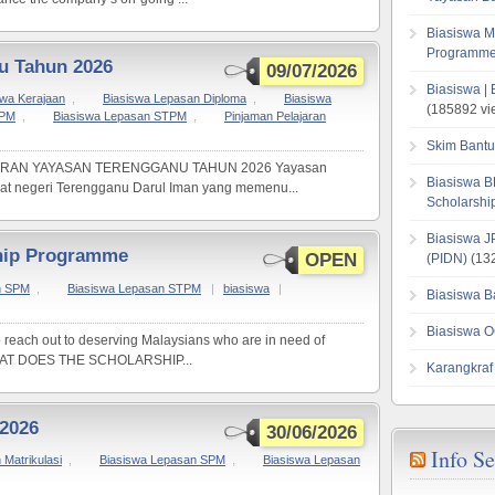
Biasiswa M
Programme
u Tahun 2026
09/07/2026
Biasiswa |
swa Kerajaan
,
Biasiswa Lepasan Diploma
,
Biasiswa
(185892 vi
SPM
,
Biasiswa Lepasan STPM
,
Pinjaman Pelajaran
Skim Bantu
ARAN YAYASAN TERENGGANU TAHUN 2026 Yayasan
Biasiswa B
at negeri Terengganu Darul Iman yang memenu...
Scholarsh
Biasiswa J
hip Programme
OPEN
(PIDN)
(132
n SPM
,
Biasiswa Lepasan STPM
|
biasiswa
|
Biasiswa B
Biasiswa O
each out to deserving Malaysians who are in need of
. WHAT DOES THE SCHOLARSHIP...
Karangkraf
2026
30/06/2026
Info S
Matrikulasi
,
Biasiswa Lepasan SPM
,
Biasiswa Lepasan