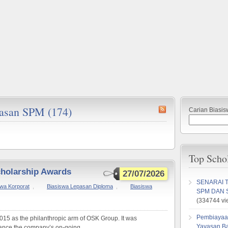
pasan SPM (174)
Carian Biasis
Top Scho
holarship Awards
27/07/2026
SENARAI 
swa Korporat
,
Biasiswa Lepasan Diploma
,
Biasiswa
SPM DAN 
(334744 vi
Pembiayaa
15 as the philanthropic arm of OSK Group. It was
Yayasan B
ance the company’s on-going ...