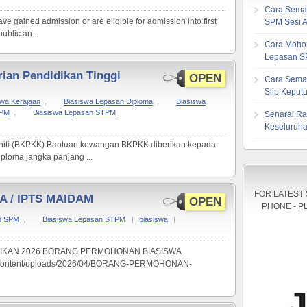
Cara Sema
e gained admission or are eligible for admission into first
SPM Sesi 
ublic an...
Cara Mohon
Lepasan S
an Pendidikan Tinggi
OPEN
Cara Sema
Slip Kepu
swa Kerajaan
,
Biasiswa Lepasan Diploma
,
Biasiswa
SPM
,
Biasiswa Lepasan STPM
Senarai Ra
Keseluruha
niti (BKPKK) Bantuan kewangan BKPKK diberikan kepada
diploma jangka panjang ...
FOR LATEST
TA / IPTS MAIDAM
OPEN
PHONE - P
n SPM
,
Biasiswa Lepasan STPM
|
biasiswa
|
IKAN 2026 BORANG PERMOHONAN BIASISWA
p-content/uploads/2026/04/BORANG-PERMOHONAN-