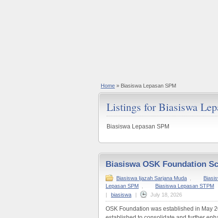
Home
»
Biasiswa Lepasan SPM
Listings for Biasiswa Le
Biasiswa Lepasan SPM
Biasiswa OSK Foundation Sc
Biasiswa Ijazah Sarjana Muda
,
Biasi
Lepasan SPM
,
Biasiswa Lepasan STPM
|
biasiswa
|
July 18, 2026
OSK Foundation was established in May 20
established to consolidate and further enh