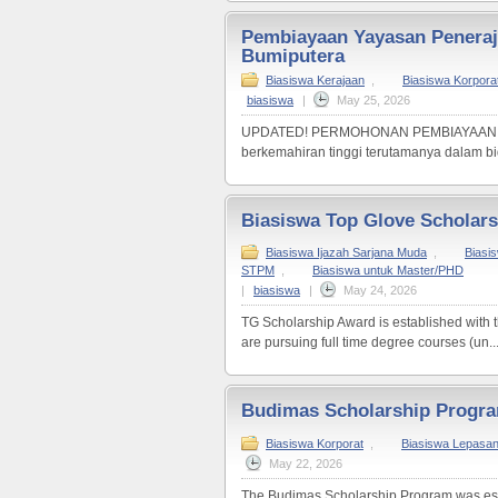
Pembiayaan Yayasan Peneraj
Bumiputera
Biasiswa Kerajaan
,
Biasiswa Korpora
biasiswa
|
May 25, 2026
UPDATED! PERMOHONAN PEMBIAYAAN Y
berkemahiran tinggi terutamanya dalam bi
Biasiswa Top Glove Scholars
Biasiswa Ijazah Sarjana Muda
,
Biasi
STPM
,
Biasiswa untuk Master/PHD
|
biasiswa
|
May 24, 2026
TG Scholarship Award is established with th
are pursuing full time degree courses (un..
Budimas Scholarship Progr
Biasiswa Korporat
,
Biasiswa Lepasa
May 22, 2026
The Budimas Scholarship Program was esta