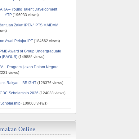
ARA – Young Talent Davelopment
 – YTP
(196033 views)
 Bantuan Zakat IPTA / IPTS MAIDAM
ews)
an Awal Pelajar IPT
(184662 views)
PMB Award of Group Undergraduate
ip (BAGUS)
(149885 views)
PA – Program Ijazah Dalam Negara
221 views)
ank Rakyat – BRIGHT
(128376 views)
CBC Scholarship 2026
(124038 views)
 Scholarship
(109003 views)
emakan Online