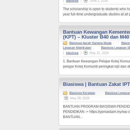
|
biasiswa
|
June 1, 2026
The scholarship is open to students who hav
year full-time undergraduate studies at all p
Bantuan Kewangan Kementeri
(KPT) – Kluster B40 dan M40
Biasiswa Ijazah Sarjana Muda
,
Biasi
Lepasan Matrikulasi
,
Biasiswa Lepasan 
|
biasiswa
|
May 31, 2026
1. Bantuan Kewangan Pelajar Kolej Komu
pelajar Kolej Komuniti peringkat sijil dan 
Biasiswa | Bantuan Zakat IP
Biasiswa Kerajaan
,
Biasiswa Lepasa
May 28, 2026
BANTUAN PROGRAM BIASISWA PENDID
PENDIDIKAN -> https://ypmaidam.my/w
BANTUAN...