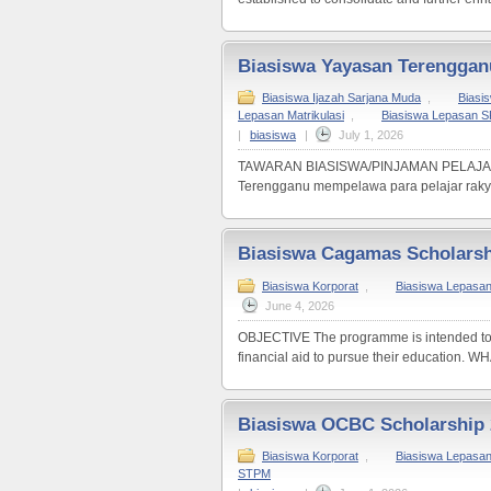
Biasiswa Yayasan Terenggan
Biasiswa Ijazah Sarjana Muda
,
Biasi
Lepasan Matrikulasi
,
Biasiswa Lepasan 
|
biasiswa
|
July 1, 2026
TAWARAN BIASISWA/PINJAMAN PELAJ
Terengganu mempelawa para pelajar raky
Biasiswa Cagamas Scholars
Biasiswa Korporat
,
Biasiswa Lepasa
June 4, 2026
OBJECTIVE The programme is intended to r
financial aid to pursue their education
Biasiswa OCBC Scholarship 
Biasiswa Korporat
,
Biasiswa Lepasan 
STPM