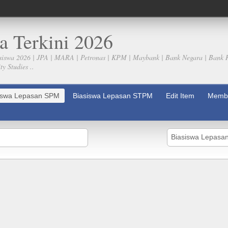
a Terkini 2026
siswa 2026 | JPA | MARA | Petronas | KPM | Maybank | Bank Negara | Bank 
y Studies ..
iswa Lepasan SPM
Biasiswa Lepasan STPM
Edit Item
Membe
Biasiswa Lepasa