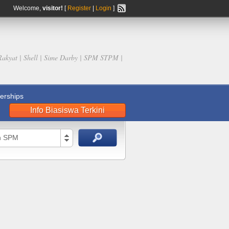
Welcome,
visitor!
[
Register
|
Login
]
Rakyat | Shell | Sime Darby | SPM STPM |
rships
Info Biasiswa Terkini
n SPM