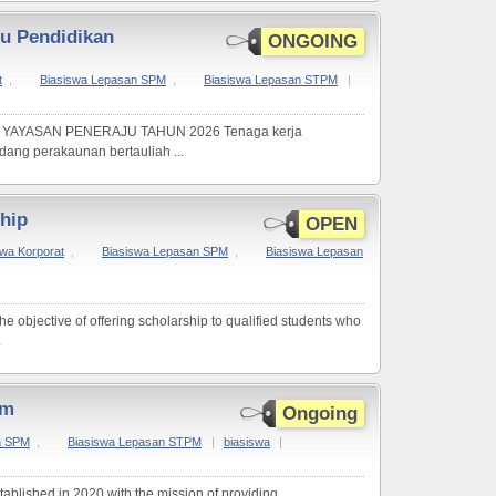
u Pendidikan
ONGOING
t
,
Biasiswa Lepasan SPM
,
Biasiswa Lepasan STPM
|
AYASAN PENERAJU TAHUN 2026 Tenaga kerja
dang perakaunan bertauliah ...
hip
OPEN
swa Korporat
,
Biasiswa Lepasan SPM
,
Biasiswa Lepasan
e objective of offering scholarship to qualified students who
.
am
Ongoing
n SPM
,
Biasiswa Lepasan STPM
|
biasiswa
|
blished in 2020 with the mission of providing