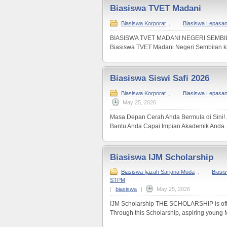
Biasiswa TVET Madani
Biasiswa Korporat
,
Biasiswa Lepasa
BIASISWA TVET MADANI NEGERI SEMBIL
Biasiswa TVET Madani Negeri Sembilan ki
Biasiswa Siswi Safi 2026
Biasiswa Korporat
,
Biasiswa Lepasa
May 25, 2026
Masa Depan Cerah Anda Bermula di Sini! 
Bantu Anda Capai Impian Akademik Anda. 
Biasiswa IJM Scholarship
Biasiswa Ijazah Sarjana Muda
,
Biasi
STPM
|
biasiswa
|
May 25, 2026
IJM Scholarship THE SCHOLARSHIP is offer
Through this Scholarship, aspiring young M