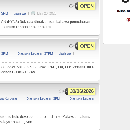
OPEN
n SPM
|
biasiswa
|
May 26, 2026
AN (KYNS) Sukacita dimaklumkan bahawa permohonan
ni dibuka kepada anak-anak mu...
OPEN
n SPM
,
Biasiswa Lepasan STPM
|
biasiswa
|
Jadi Siswi Safi 2026! Biasiswa RM1,000,000* Menanti untuk
Mohon Biasiswa Siswi...
30/06/2026
swa Korporat
,
Biasiswa Lepasan SPM
,
Biasiswa Lepasan
ed to help develop, nurture and raise Malaysian talents.
alaysians are given ...