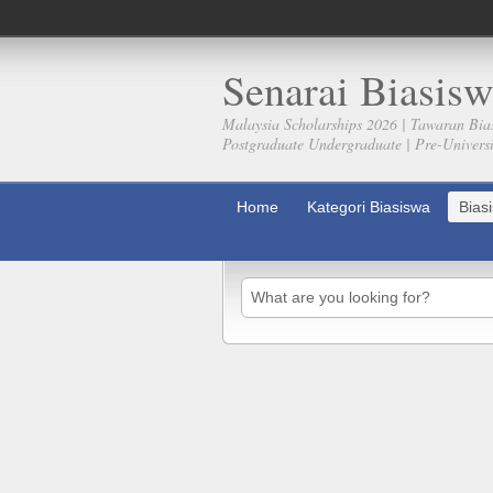
Senarai Biasisw
Malaysia Scholarships 2026 | Tawaran Bia
Postgraduate Undergraduate | Pre-Universit
Home
Kategori Biasiswa
Bias