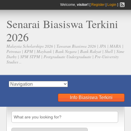
Welcome,
visitor!
[
Register
|
Login
]
Senarai Biasiswa Terkini
2026
Malaysia Scholarships 2026 | Tawaran Biasiswa 2026 | JPA | MARA |
Petronas | KPM | Maybank | Bank Negara | Bank Rakyat | Shell | Sime
Darby | SPM STPM | Postgraduate Undergraduate | Pre-University
Studies ..
Info Biasiswa Terkini