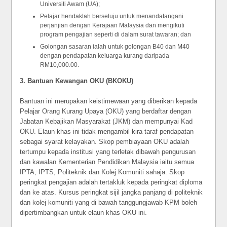
Universiti Awam (UA);
Pelajar hendaklah bersetuju untuk menandatangani
perjanjian dengan Kerajaan Malaysia dan mengikuti
program pengajian seperti di dalam surat tawaran; dan
Golongan sasaran ialah untuk golongan B40 dan M40
dengan pendapatan keluarga kurang daripada
RM10,000.00.
3. B
antuan Kewangan OKU (BK
OKU)
Bantuan ini merupakan keistimewaan yang diberikan kepada
Pelajar Orang Kurang Upaya (OKU) yang berdaftar dengan
Jabatan Kebajikan Masyarakat (JKM) dan mempunyai Kad
OKU. Elaun khas ini tidak mengambil kira taraf pendapatan
sebagai syarat kelayakan. Skop pembiayaan OKU adalah
tertumpu kepada institusi yang terletak dibawah pengurusan
dan kawalan Kementerian Pendidikan Malaysia iaitu semua
IPTA, IPTS, Politeknik dan Kolej Komuniti sahaja. Skop
peringkat pengajian adalah tertakluk kepada peringkat diploma
dan ke atas. Kursus peringkat sijil jangka panjang di politeknik
dan kolej komuniti yang di bawah tanggungjawab KPM boleh
dipertimbangkan untuk elaun khas OKU ini.