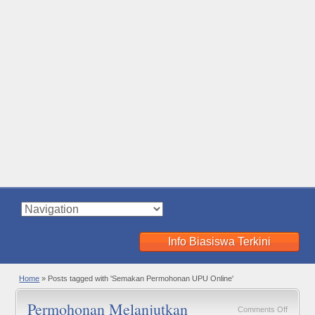
Info Biasiswa Terkini
Home
»
Posts tagged with 'Semakan Permohonan UPU Online'
Permohonan Melanjutkan
on
Comments Off