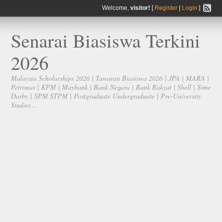
Welcome,
visitor!
[
Register
|
Login
]
Senarai Biasiswa Terkini
2026
Malaysia Scholarships 2026 | Tawaran Biasiswa 2026 | JPA | MARA |
Petronas | KPM | Maybank | Bank Negara | Bank Rakyat | Shell | Sime
Darby | SPM STPM | Postgraduate Undergraduate | Pre-University
Studies ..