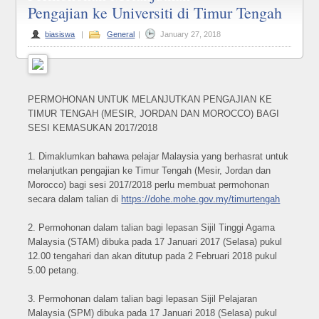
Pengajian ke Universiti di Timur Tengah
Permoh
Melanju
biasiswa
|
General
|
January 27, 2018
Pengaji
ke
Universi
PERMOHONAN UNTUK MELANJUTKAN PENGAJIAN KE
di
TIMUR TENGAH (MESIR, JORDAN DAN MOROCCO) BAGI
Timur
SESI KEMASUKAN 2017/2018
Tengah
1. Dimaklumkan bahawa pelajar Malaysia yang berhasrat untuk
melanjutkan pengajian ke Timur Tengah (Mesir, Jordan dan
Morocco) bagi sesi 2017/2018 perlu membuat permohonan
secara dalam talian di
https://dohe.mohe.gov.my/timurtengah
2. Permohonan dalam talian bagi lepasan Sijil Tinggi Agama
Malaysia (STAM) dibuka pada 17 Januari 2017 (Selasa) pukul
12.00 tengahari dan akan ditutup pada 2 Februari 2018 pukul
5.00 petang.
3. Permohonan dalam talian bagi lepasan Sijil Pelajaran
Malaysia (SPM) dibuka pada 17 Januari 2018 (Selasa) pukul