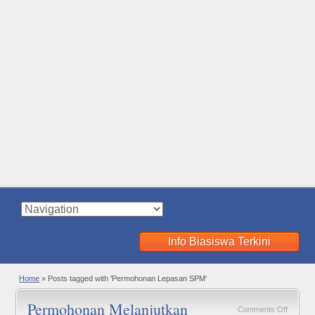
Info Biasiswa Terkini
Home
»
Posts tagged with 'Permohonan Lepasan SPM'
Permohonan Melanjutkan
on
Comments Off