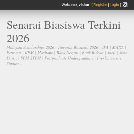
Welcome,
visitor!
[
Register
|
Login
]
Senarai Biasiswa Terkini
2026
Malaysia Scholarships 2026 | Tawaran Biasiswa 2026 | JPA | MARA |
Petronas | KPM | Maybank | Bank Negara | Bank Rakyat | Shell | Sime
Darby | SPM STPM | Postgraduate Undergraduate | Pre-University
Studies ..