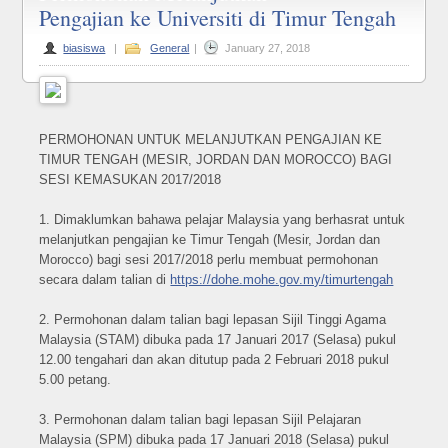
Pengajian ke Universiti di Timur Tengah
Permoh
Melanju
biasiswa
|
General
|
January 27, 2018
Pengaji
ke
Universi
PERMOHONAN UNTUK MELANJUTKAN PENGAJIAN KE
di
TIMUR TENGAH (MESIR, JORDAN DAN MOROCCO) BAGI
Timur
SESI KEMASUKAN 2017/2018
Tengah
1. Dimaklumkan bahawa pelajar Malaysia yang berhasrat untuk
melanjutkan pengajian ke Timur Tengah (Mesir, Jordan dan
Morocco) bagi sesi 2017/2018 perlu membuat permohonan
secara dalam talian di
https://dohe.mohe.gov.my/timurtengah
2. Permohonan dalam talian bagi lepasan Sijil Tinggi Agama
Malaysia (STAM) dibuka pada 17 Januari 2017 (Selasa) pukul
12.00 tengahari dan akan ditutup pada 2 Februari 2018 pukul
5.00 petang.
3. Permohonan dalam talian bagi lepasan Sijil Pelajaran
Malaysia (SPM) dibuka pada 17 Januari 2018 (Selasa) pukul