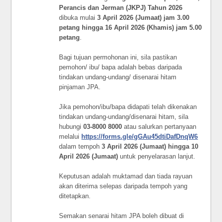
Perancis dan Jerman (JKPJ)
Tahun 2026
dibuka mulai
3 April 2026 (Jumaat) jam 3.00
petang hingga 16 April 2026 (Khamis) jam 5.00
petang
.
Bagi tujuan permohonan ini, sila pastikan
pemohon/ ibu/ bapa adalah bebas daripada
tindakan undang-undang/ disenarai hitam
pinjaman JPA.
Jika pemohon/ibu/bapa didapati telah dikenakan
tindakan undang-undang/disenarai hitam, sila
hubungi
03-8000 8000
atau salurkan pertanyaan
melalui
https://forms.gle/gGAu45dtiDafDnqW6
dalam tempoh
3 April 2026 (Jumaat) hingga 10
April 2026 (Jumaat)
untuk penyelarasan lanjut.
Keputusan adalah muktamad dan tiada rayuan
akan diterima selepas daripada tempoh yang
ditetapkan.
Semakan senarai hitam JPA boleh dibuat di