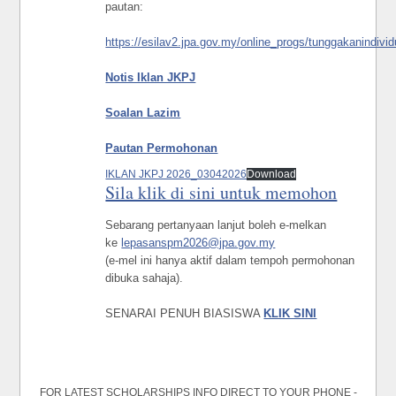
pautan:
https://esilav2.jpa.gov.my/online_progs/tunggakanindivi
Notis Iklan JKPJ
Soalan Lazim
Pautan Permohonan
IKLAN JKPJ 2026_03042026
Download
Sila klik di sini untuk memohon
Sebarang pertanyaan lanjut boleh e-melkan
ke
lepasanspm2026@jpa.gov.my
(e-mel ini hanya aktif dalam tempoh permohonan
dibuka sahaja).
SENARAI PENUH BIASISWA
KLIK SINI
FOR LATEST SCHOLARSHIPS INFO DIRECT TO YOUR PHONE -