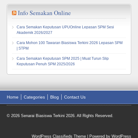
Info Semakan Online
Cara Semakan Keputusan UPUOnline Lepasan SPM Sesi
Akademik 2026/2027
Cara Mohon 100 Tawaran Biasiswa Terkini 2026 Lepasan SPM
| STPM
Cara Semakan Keputusan SPM 2025 | Muat Turun Slip
Keputusan Penuh SPM 2025/2026
Home
Categories
Blog
Contact Us
© 2026 Senarai Biasiswa Terkini 2026. All Rights Reserved.
WordPress Classifieds Theme
| Powered by
WordPress