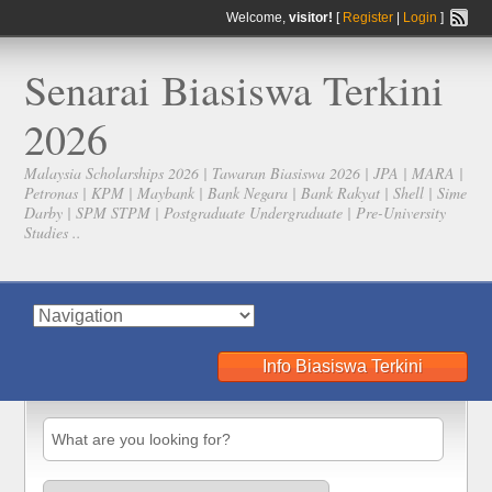
Welcome,
visitor!
[
Register
|
Login
]
Senarai Biasiswa Terkini
2026
Malaysia Scholarships 2026 | Tawaran Biasiswa 2026 | JPA | MARA |
Petronas | KPM | Maybank | Bank Negara | Bank Rakyat | Shell | Sime
Darby | SPM STPM | Postgraduate Undergraduate | Pre-University
Studies ..
Info Biasiswa Terkini