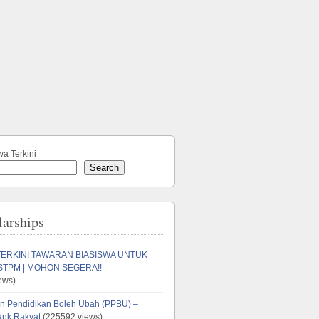
wa Terkini
Search
larships
TERKINI TAWARAN BIASISWA UNTUK
STPM | MOHON SEGERA!!
ews)
n Pendidikan Boleh Ubah (PPBU) –
ank Rakyat
(225592 views)