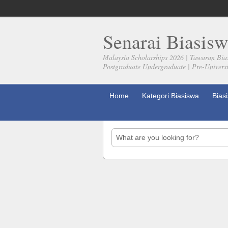
Senarai Biasisw
Malaysia Scholarships 2026 | Tawaran Bia
Postgraduate Undergraduate | Pre-Universit
Home
Kategori Biasiswa
Bias