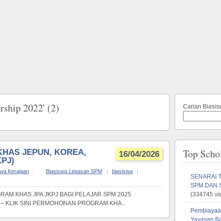
rship 2022' (2)
Carian Biasis
Top Scho
KHAS JEPUN, KOREA,
16/04/2026
PJ)
swa Kerajaan
,
Biasiswa Lepasan SPM
|
biasiswa
|
SENARAI 
SPM DAN 
AM KHAS JPA JKPJ BAGI PELAJAR SPM 2025
(334745 vi
– KLIK SINI PERMOHONAN PROGRAM KHA...
Pembiayaa
Yayasan B