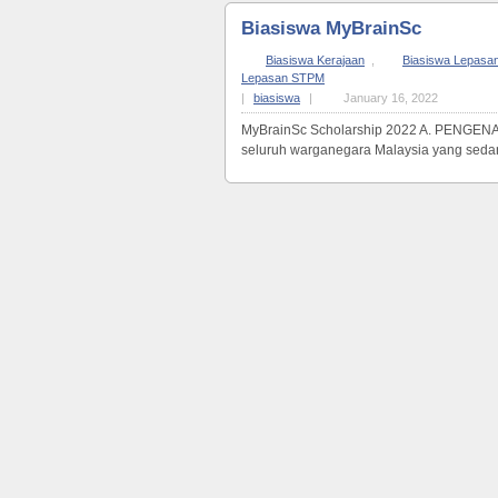
Biasiswa MyBrainSc
Biasiswa Kerajaan
,
Biasiswa Lepasa
Lepasan STPM
|
biasiswa
|
January 16, 2022
MyBrainSc Scholarship 2022 A. PENGEN
seluruh warganegara Malaysia yang sedang