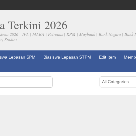
a Terkini 2026
siswa 2026 | JPA | MARA | Petronas | KPM | Maybank | Bank Negara | Bank 
y Studies ..
iswa Lepasan SPM
Biasiswa Lepasan STPM
Edit Item
Membe
All Categories