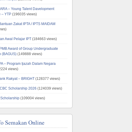
ARA – Young Talent Davelopment
 – YTP
(196035 views)
 Bantuan Zakat IPTA / IPTS MAIDAM
ews)
an Awal Pelajar IPT
(184663 views)
PMB Award of Group Undergraduate
ip (BAGUS)
(149888 views)
PA – Program Ijazah Dalam Negara
224 views)
ank Rakyat – BRIGHT
(128377 views)
CBC Scholarship 2026
(124039 views)
 Scholarship
(109004 views)
fo Semakan Online