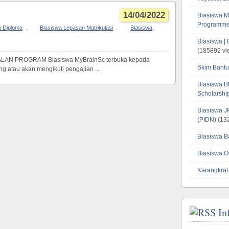
14/04/2022
Biasiswa M
Programme
n Diploma
,
Biasiswa Lepasan Matrikulasi
,
Biasiswa
Biasiswa |
(185892 vi
ALAN PROGRAM Biasiswa MyBrainSc terbuka kepada
Skim Bantu
 atau akan mengikuti pengajian ...
Biasiswa B
Scholarsh
Biasiswa J
(PIDN)
(132
Biasiswa B
Biasiswa O
Karangkraf
In