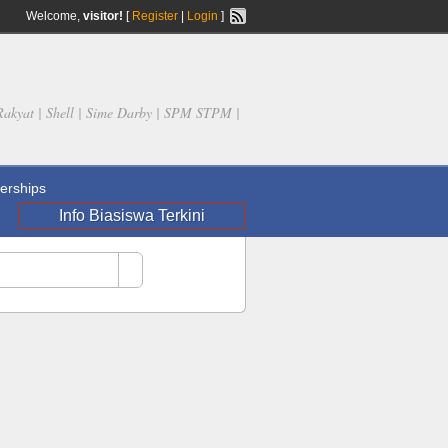
Welcome,
visitor!
[
Register
|
Login
]
Rakyat | Shell | Sime Darby | SPM STPM |
rships
Info Biasiswa Terkini