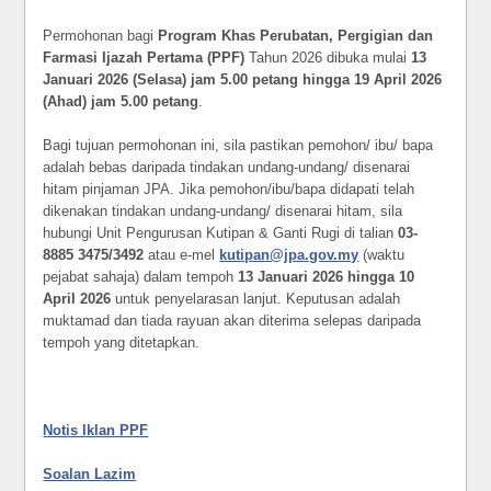
Permohonan bagi
Program Khas Perubatan, Pergigian dan
Farmasi Ijazah Pertama (PPF)
Tahun 2026 dibuka mulai
13
Januari 2026 (Selasa) jam 5.00 petang hingga 19 April 2026
(Ahad) jam 5.00 petang
.
Bagi tujuan permohonan ini, sila pastikan pemohon/ ibu/ bapa
adalah bebas daripada tindakan undang-undang/ disenarai
hitam pinjaman JPA. Jika pemohon/ibu/bapa didapati telah
dikenakan tindakan undang-undang/ disenarai hitam, sila
hubungi Unit Pengurusan Kutipan & Ganti Rugi di talian
03-
8885 3475/3492
atau e-mel
kutipan@jpa.gov.my
(waktu
pejabat sahaja) dalam tempoh
13 Januari 2026 hingga 10
April 2026
untuk penyelarasan lanjut. Keputusan adalah
muktamad dan tiada rayuan akan diterima selepas daripada
tempoh yang ditetapkan.
Notis Iklan PPF
Soalan Lazim