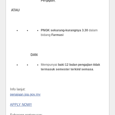
Pergigian
;
ATAU
PNGK sekurang-kurangnya 3.30
dalam
bidang
Farmasi
DAN
Mempunyai
baki 12 bulan pengajian tidak
termasuk semester terkini/ semasa
.
Info lanjut:
penajaan.jpa.gov.my
APPLY NOW!!
Sebarang pertanyaan: