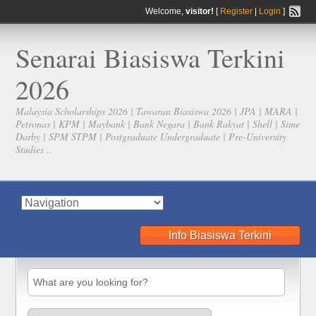
Welcome,
visitor!
[
Register
|
Login
]
Senarai Biasiswa Terkini
2026
Malaysia Scholarships 2026 | Tawaran Biasiswa 2026 | JPA | MARA |
Petronas | KPM | Maybank | Bank Negara | Bank Rakyat | Shell | Sime
Darby | SPM STPM | Postgraduate Undergraduate | Pre-University
Studies ..
Info Biasiswa Terkini