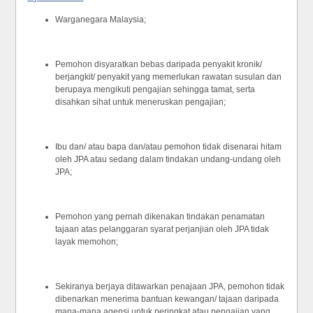
Warganegara Malaysia;
Pemohon disyaratkan bebas daripada penyakit kronik/
berjangkit/ penyakit yang memerlukan rawatan susulan dan
berupaya mengikuti pengajian sehingga tamat, serta
disahkan sihat untuk meneruskan pengajian;
Ibu dan/ atau bapa dan/atau pemohon tidak disenarai hitam
oleh JPA atau sedang dalam tindakan undang-undang oleh
JPA;
Pemohon yang pernah dikenakan tindakan penamatan
tajaan atas pelanggaran syarat perjanjian oleh JPA tidak
layak memohon;
Sekiranya berjaya ditawarkan penajaan JPA, pemohon tidak
dibenarkan menerima bantuan kewangan/ tajaan daripada
mana-mana agensi untuk peringkat atau pengajian yang