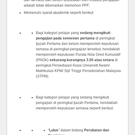
dan farmasi) dan belum diluluskan oleh institusi pengajian
adalah tidak dibenarkan memohon PPF;
Memenuhi syarat akademik seperti berikut:
Bagi kategori pelajar yang
sedang mengikuti
pengajian pada semester pertama
di peringkat
Ijazah Pertama dan belum memperoleh keputusan
semasa di peringkat pengajian tersebut, hendaklah
memperoleh keputusan Purata Nilai Gred Kumulatif
(PNGK)
sekurang-kurangnya 3.50 atau setara
di
peringkat Persediaan/ Asasi Universiti Awam/
Matrikulasi KPM/ Sijil Tinggi Persekolahan Malaysia
(STPM).
Bagi kategori pelajar yang sedang mengikuti
pengajian di peringkat Ijazah Pertama, hendaklah
memperoleh keputusan semasa seperti berikut:
“
Lulus
” dalam bidang
Perubatan dan