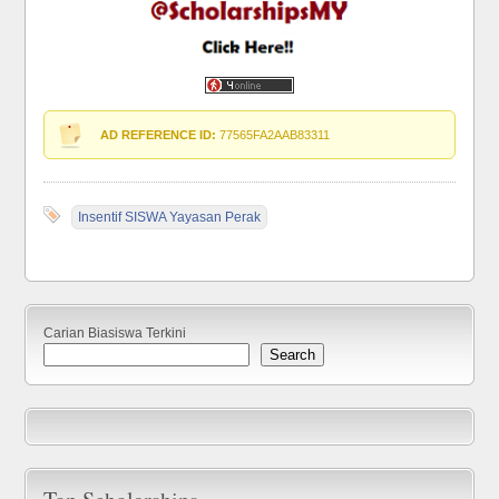
AD REFERENCE ID:
77565FA2AAB83311
Insentif SISWA Yayasan Perak
Carian Biasiswa Terkini
Search