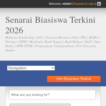
Welcome,
visitor!
[
Register
|
Login
]
Senarai Biasiswa Terkini
2026
Malaysia Scholarships 2026 | Tawaran Biasiswa 2026 | JPA | MARA |
Petronas | KPM | Maybank | Bank Negara | Bank Rakyat | Shell | Sime
Darby | SPM STPM | Postgraduate Undergraduate | Pre-University
Studies ..
Info Biasiswa Terkini