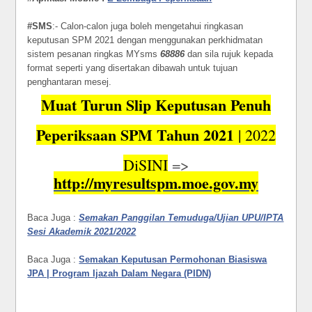
#SMS
:- Calon-calon juga boleh mengetahui ringkasan
keputusan SPM 2021 dengan menggunakan perkhidmatan
sistem pesanan ringkas MYsms
68886
dan sila rujuk kepada
format seperti yang disertakan dibawah untuk tujuan
penghantaran mesej.
Muat Turun Slip Keputusan Penuh
Peperiksaan SPM Tahun 2021
| 2022
DiSINI
=>
http://myresultspm.moe.gov.my
Baca Juga :
Semakan Panggilan Temuduga/Ujian UPU/IPTA
Sesi Akademik 2021/2022
Baca Juga :
Semakan Keputusan Permohonan Biasiswa
JPA | Program Ijazah Dalam Negara (PIDN)