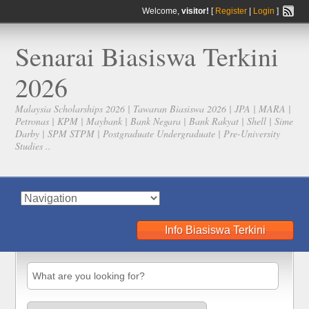
Welcome,
visitor!
[
Register
|
Login
]
Senarai Biasiswa Terkini
2026
Malaysia Scholarships 2026 | Tawaran Biasiswa 2026 | JPA | MARA |
Petronas | KPM | Maybank | Bank Negara | Bank Rakyat | Shell | Sime
Darby | SPM STPM | Postgraduate Undergraduate | Pre-University
Studies ..
Info Biasiswa Terkini