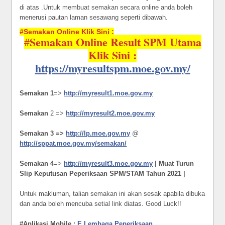
di atas .Untuk membuat semakan secara online anda boleh
menerusi pautan laman sesawang seperti dibawah.
#
Semakan Online Klik Sini :
Semakan Online Result SPM Utama
#
Klik Sini :
https://myresultspm.moe.gov.my/
Semakan 1
=>
http://myresult1.moe.gov.my
Semakan
2 =>
http://myresult2.moe.gov.my
Semakan 3 =>
http://lp.moe.gov
.
my
@
http://sppat.moe.gov.my/semakan/
Semakan 4
=>
http://myresult3.moe.gov.my
[
Muat Turun
Slip Keputusan Peperiksaan SPM/STAM Tahun 2021
]
Untuk makluman, talian semakan ini akan sesak apabila dibuka
dan anda boleh mencuba setial link diatas. Good Luck!!
#Aplikasi Mobile :
E Lembaga Peperiksaan