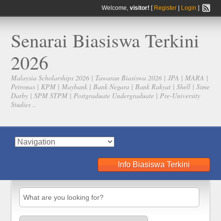
Welcome,
visitor!
[
Register
|
Login
]
Senarai Biasiswa Terkini
2026
Malaysia Scholarships 2026 | Tawaran Biasiswa 2026 | JPA | MARA |
Petronas | KPM | Maybank | Bank Negara | Bank Rakyat | Shell | Sime
Darby | SPM STPM | Postgraduate Undergraduate | Pre-University
Studies ..
Info Biasiswa Terkini