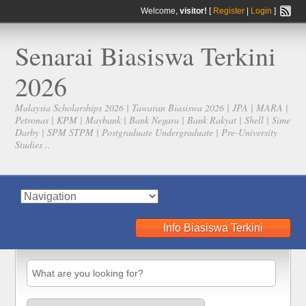
Welcome,
visitor!
[
Register
|
Login
]
Senarai Biasiswa Terkini
2026
Malaysia Scholarships 2026 | Tawaran Biasiswa 2026 | JPA | MARA |
Petronas | KPM | Maybank | Bank Negara | Bank Rakyat | Shell | Sime
Darby | SPM STPM | Postgraduate Undergraduate | Pre-University
Studies ..
Info Biasiswa Terkini