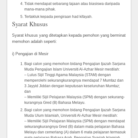
Tidak mendapat sebarang tajaan atau biasiswa daripada
mana-mana pihak.
Tertakluk kepada pengiraan had kifayah.
Syarat Khusus
Syarat khusus yang ditetapkan kepada pemohon yang berminat
memohon adalah seperti:
i) Pengajian di Mesir
Bagi calon yang memohon bidang Pengajian Ijazah Sarjana
Muda Pengajian Islam Universiti Al-Azhar Mesir mestilah:
– Lulus Sijil Tinggi Agama Malaysia (STAM) dengan
memperolehi sekurangkurangnya mendapat 7 Mumtaz dan
3 Jayyid Jiddan dengan keputusan keseluruhan Mumtaz;
dan
– Memiliki Sijil Pelajaran Malaysia (SPM) dengan sekurang-
kurangnya Gred (B) Bahasa Melayu.
Bagi calon yang memohon bidang Pengajian Ijazah Sarjana
Muda Ulum Islamiah, Universiti Al-Azhar Mesir mestilah:
– Memiliki Sijil Pelajaran Malaysia (SPM) dengan mendapat
sekurangkurangnya Gred (B) dalam mata pelajaran Bahasa
Melayu dan cemerlang (A) dalam 6 mata pelajaran termasuk
mata pelajaran Bahasa Arab, Pengajian Syariah Islamiah,