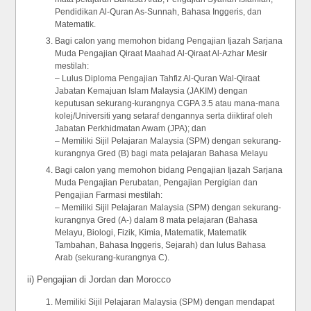
Pendidikan Al-Quran As-Sunnah, Bahasa Inggeris, dan
Matematik.
Bagi calon yang memohon bidang Pengajian Ijazah Sarjana
Muda Pengajian Qiraat Maahad Al-Qiraat Al-Azhar Mesir
mestilah:
– Lulus Diploma Pengajian Tahfiz Al-Quran Wal-Qiraat
Jabatan Kemajuan Islam Malaysia (JAKIM) dengan
keputusan sekurang-kurangnya CGPA 3.5 atau mana-mana
kolej/Universiti yang setaraf dengannya serta diiktiraf oleh
Jabatan Perkhidmatan Awam (JPA); dan
– Memiliki Sijil Pelajaran Malaysia (SPM) dengan sekurang-
kurangnya Gred (B) bagi mata pelajaran Bahasa Melayu
Bagi calon yang memohon bidang Pengajian Ijazah Sarjana
Muda Pengajian Perubatan, Pengajian Pergigian dan
Pengajian Farmasi mestilah:
– Memiliki Sijil Pelajaran Malaysia (SPM) dengan sekurang-
kurangnya Gred (A-) dalam 8 mata pelajaran (Bahasa
Melayu, Biologi, Fizik, Kimia, Matematik, Matematik
Tambahan, Bahasa Inggeris, Sejarah) dan lulus Bahasa
Arab (sekurang-kurangnya C).
ii) Pengajian di Jordan dan Morocco
Memiliki Sijil Pelajaran Malaysia (SPM) dengan mendapat