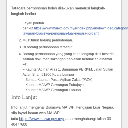
Tatacara permohonan boleh dilakukan menerusi langkah-
langkah berikut:
Layari pautan
berikut
https://www.maiwp.gov.my/i/index.php/en/download/category
tawaran-biasiswa-pengajian-luar-negara-jordan#
.
Muat turun borang permohonan.
Isi borang permohonan tersebut.
Borang permohonan yang yang telah lengkap diisi beserta
salinan dokumen sokongan berkaitan hendaklah dihantar
ke:
– Kaunter Agihan Aras 1, Bangunan PERKIM, Jalan Sultan
Azlan Shah 51200 Kuala Lumpur
– Semua Kaunter Pusat Agihan Zakat (PAZA)
– Kaunter MAIWP Cawangan Putrajaya
– Kaunter MAIWP Cawangan Labuan
Info Lanjut
Info lanjut mengenai Biasiswa MAIWP Pengajian Luar Negara,
sila layari laman web MAIWP
iaitu
https://www.maiwp.gov.my/
atau menghubungi talian 03-
40477600