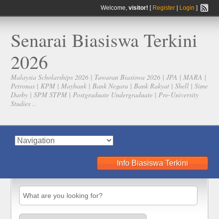
Welcome,
visitor!
[
Register
|
Login
]
Senarai Biasiswa Terkini
2026
Malaysia Scholarships 2026 | Tawaran Biasiswa 2026 | JPA | MARA |
Petronas | KPM | Maybank | Bank Negara | Bank Rakyat | Shell | Sime
Darby | SPM STPM | Postgraduate Undergraduate | Pre-University
Studies ..
Info Biasiswa Terkini