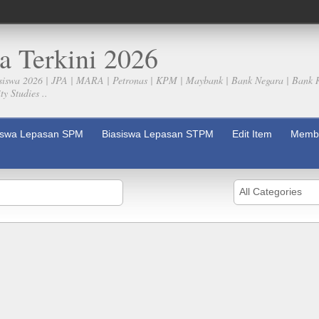
a Terkini 2026
siswa 2026 | JPA | MARA | Petronas | KPM | Maybank | Bank Negara | Bank 
y Studies ..
iswa Lepasan SPM
Biasiswa Lepasan STPM
Edit Item
Membe
All Categories