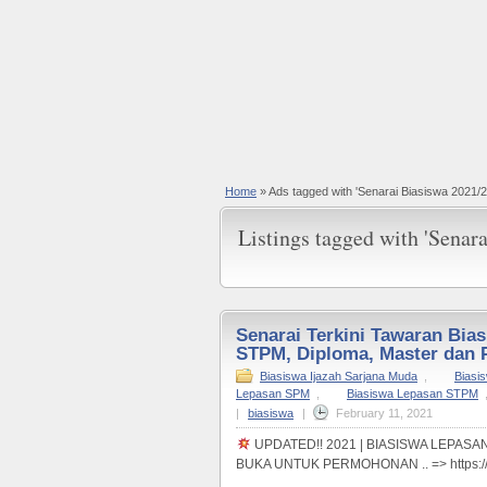
Home
»
Ads tagged with 'Senarai Biasiswa 2021/2
Listings tagged with 'Senar
Senarai Terkini Tawaran Bia
STPM, Diploma, Master dan P
Biasiswa Ijazah Sarjana Muda
,
Biasi
Lepasan SPM
,
Biasiswa Lepasan STPM
|
biasiswa
|
February 11, 2021
UPDATED!! 2021 | BIASISWA LEPAS
BUKA UNTUK PERMOHONAN .. => https://