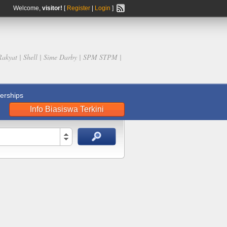
Welcome,
visitor!
[
Register
|
Login
]
Rakyat | Shell | Sime Darby | SPM STPM |
rships
Info Biasiswa Terkini