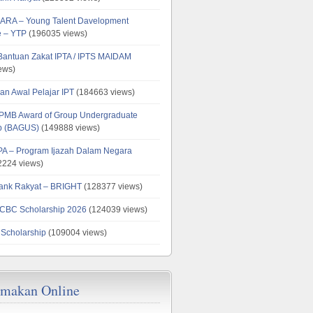
ARA – Young Talent Davelopment
 – YTP
(196035 views)
 Bantuan Zakat IPTA / IPTS MAIDAM
ews)
an Awal Pelajar IPT
(184663 views)
PMB Award of Group Undergraduate
ip (BAGUS)
(149888 views)
PA – Program Ijazah Dalam Negara
224 views)
ank Rakyat – BRIGHT
(128377 views)
CBC Scholarship 2026
(124039 views)
 Scholarship
(109004 views)
emakan Online