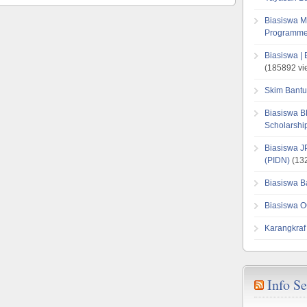
Biasiswa M
Programme
Biasiswa |
(185892 vi
Skim Bantu
Biasiswa B
Scholarsh
Biasiswa J
(PIDN)
(132
Biasiswa B
Biasiswa O
Karangkraf
Info S