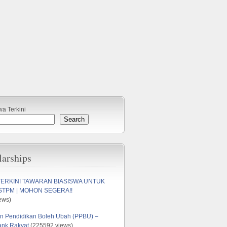
wa Terkini
Search
larships
TERKINI TAWARAN BIASISWA UNTUK
STPM | MOHON SEGERA!!
ews)
n Pendidikan Boleh Ubah (PPBU) –
ank Rakyat
(225592 views)