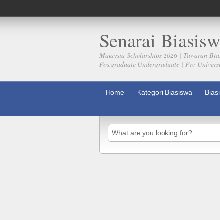
Senarai Biasisw
Malaysia Scholarships 2026 | Tawaran Bia
Postgraduate Undergraduate | Pre-Universit
Home
Kategori Biasiswa
Bias