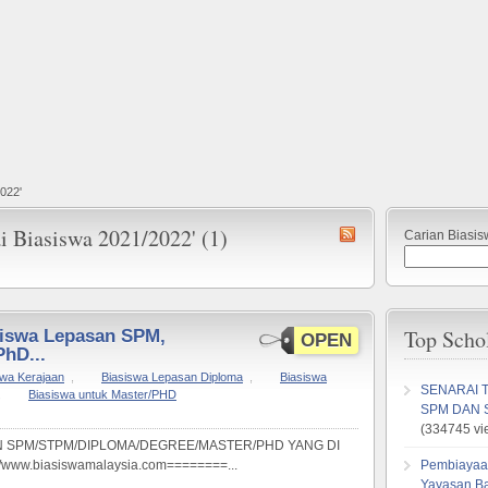
022'
ai Biasiswa 2021/2022' (1)
Carian Biasis
Top Scho
siswa Lepasan SPM,
OPEN
hD...
swa Kerajaan
,
Biasiswa Lepasan Diploma
,
Biasiswa
SENARAI 
,
Biasiswa untuk Master/PHD
SPM DAN 
(334745 vi
AN SPM/STPM/DIPLOMA/DEGREE/MASTER/PHD YANG DI
www.biasiswamalaysia.com========...
Pembiayaa
Yayasan B