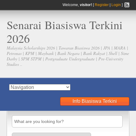
Welcome,
visitor!
[
Register
|
Login
]
Senarai Biasiswa Terkini
2026
Malaysia Scholarships 2026 | Tawaran Biasiswa 2026 | JPA | MARA |
Petronas | KPM | Maybank | Bank Negara | Bank Rakyat | Shell | Sime
Darby | SPM STPM | Postgraduate Undergraduate | Pre-University
Studies ..
Info Biasiswa Terkini