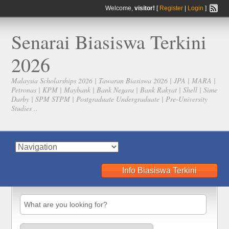
Welcome,
visitor!
[
Register
|
Login
]
Senarai Biasiswa Terkini
2026
Malaysia Scholarships 2026 | Tawaran Biasiswa 2026 | JPA | MARA |
Petronas | KPM | Maybank | Bank Negara | Bank Rakyat | Shell | Sime
Darby | SPM STPM | Postgraduate Undergraduate | Pre-University
Studies ..
Info Biasiswa Terkini