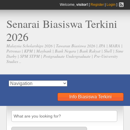
Welcome,
visitor!
[
Register
|
Login
]
Senarai Biasiswa Terkini
2026
Malaysia Scholarships 2026 | Tawaran Biasiswa 2026 | JPA | MARA |
Petronas | KPM | Maybank | Bank Negara | Bank Rakyat | Shell | Sime
Darby | SPM STPM | Postgraduate Undergraduate | Pre-University
Studies ..
Info Biasiswa Terkini