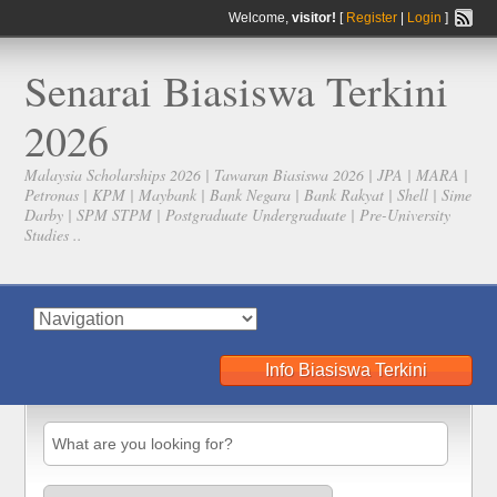
Welcome,
visitor!
[
Register
|
Login
]
Senarai Biasiswa Terkini
2026
Malaysia Scholarships 2026 | Tawaran Biasiswa 2026 | JPA | MARA |
Petronas | KPM | Maybank | Bank Negara | Bank Rakyat | Shell | Sime
Darby | SPM STPM | Postgraduate Undergraduate | Pre-University
Studies ..
Info Biasiswa Terkini