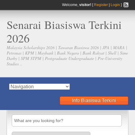
Welcome,
visitor!
[
Register
|
Login
]
Senarai Biasiswa Terkini
2026
Malaysia Scholarships 2026 | Tawaran Biasiswa 2026 | JPA | MARA |
Petronas | KPM | Maybank | Bank Negara | Bank Rakyat | Shell | Sime
Darby | SPM STPM | Postgraduate Undergraduate | Pre-University
Studies ..
Info Biasiswa Terkini