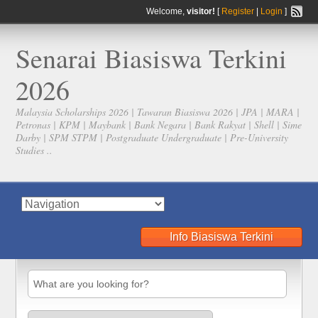
Welcome,
visitor!
[
Register
|
Login
]
Senarai Biasiswa Terkini
2026
Malaysia Scholarships 2026 | Tawaran Biasiswa 2026 | JPA | MARA |
Petronas | KPM | Maybank | Bank Negara | Bank Rakyat | Shell | Sime
Darby | SPM STPM | Postgraduate Undergraduate | Pre-University
Studies ..
Info Biasiswa Terkini