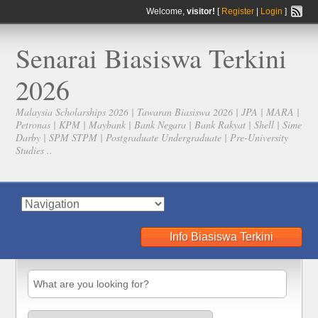
Welcome,
visitor!
[
Register
|
Login
]
Senarai Biasiswa Terkini
2026
Malaysia Scholarships 2026 | Tawaran Biasiswa 2026 | JPA | MARA |
Petronas | KPM | Maybank | Bank Negara | Bank Rakyat | Shell | Sime
Darby | SPM STPM | Postgraduate Undergraduate | Pre-University
Studies ..
Info Biasiswa Terkini