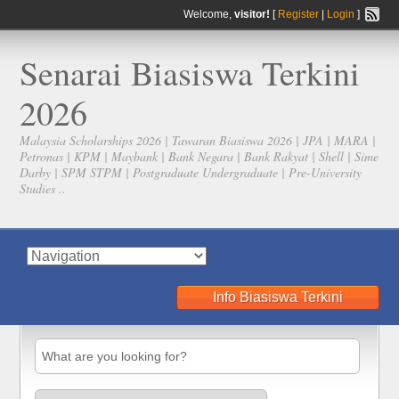
Welcome,
visitor!
[
Register
|
Login
]
Senarai Biasiswa Terkini
2026
Malaysia Scholarships 2026 | Tawaran Biasiswa 2026 | JPA | MARA |
Petronas | KPM | Maybank | Bank Negara | Bank Rakyat | Shell | Sime
Darby | SPM STPM | Postgraduate Undergraduate | Pre-University
Studies ..
Info Biasiswa Terkini