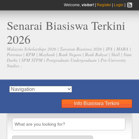
Welcome,
visitor!
[
Register
|
Login
]
Senarai Biasiswa Terkini
2026
Malaysia Scholarships 2026 | Tawaran Biasiswa 2026 | JPA | MARA |
Petronas | KPM | Maybank | Bank Negara | Bank Rakyat | Shell | Sime
Darby | SPM STPM | Postgraduate Undergraduate | Pre-University
Studies ..
Info Biasiswa Terkini