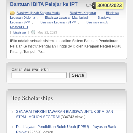
Bantuan IBITA Pelajar ke IPT
30/06/2023
Biasiswa Ijazah Sarjana Muda
,
Biasiswa Korporat
,
Biasiswa
Lepasan Diploma
,
Biasiswa Lepasan Matrikulasi
,
Biasiswa
Lepasan SPM
,
Biasiswa Lepasan STPM
,
Biasiswa untuk
Master/PHD
|
biasiswa
|
May 22, 2023
iBita adalah sebuah sistem atas talian Sistem Bantuan Pendaftaran
Pelajar Ke Institut Pengajian Tinggi (IPT) oleh Kerajaan Negeri Pulau
Pinang. Tempoh Pe...
Carian Biasiswa Terkini
Search
Top Scholarships
SENARAI TERKINI TAWARAN BIASISWA UNTUK SPM DAN
STPM | MOHON SEGERA!!
(334743 views)
Pembiayaan Pendidikan Boleh Ubah (PPBU) – Yayasan Bank
Rakyat
(225591 views)