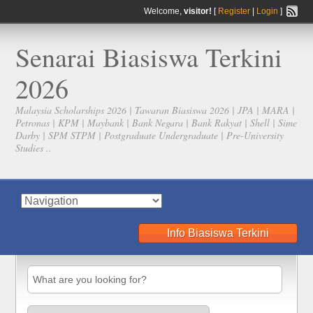
Welcome,
visitor!
[
Register
|
Login
]
Senarai Biasiswa Terkini
2026
Malaysia Scholarships 2026 | Tawaran Biasiswa 2026 | JPA | MARA |
Petronas | KPM | Maybank | Bank Negara | Bank Rakyat | Shell | Sime
Darby | SPM STPM | Postgraduate Undergraduate | Pre-University
Studies ..
Info Biasiswa Terkini