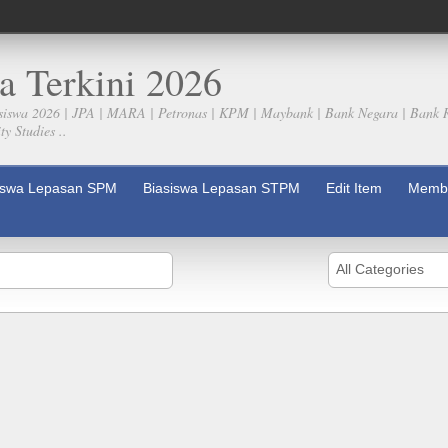
a Terkini 2026
siswa 2026 | JPA | MARA | Petronas | KPM | Maybank | Bank Negara | Bank 
y Studies ..
iswa Lepasan SPM
Biasiswa Lepasan STPM
Edit Item
Membe
All Categories