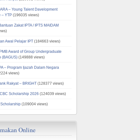
ARA – Young Talent Davelopment
 – YTP
(196035 views)
 Bantuan Zakat IPTA / IPTS MAIDAM
ews)
an Awal Pelajar IPT
(184663 views)
PMB Award of Group Undergraduate
ip (BAGUS)
(149888 views)
PA – Program Ijazah Dalam Negara
224 views)
ank Rakyat – BRIGHT
(128377 views)
CBC Scholarship 2026
(124039 views)
 Scholarship
(109004 views)
emakan Online