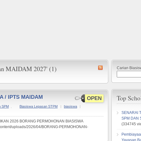
tuan MAIDAM 2027' (1)
Carian Biasis
Top Scho
TA / IPTS MAIDAM
OPEN
n SPM
,
Biasiswa Lepasan STPM
|
biasiswa
|
SENARAI 
SPM DAN 
IKAN 2026 BORANG PERMOHONAN BIASISWA
(334745 vi
p-content/uploads/2026/04/BORANG-PERMOHONAN-
Pembiayaa
Yayasan B