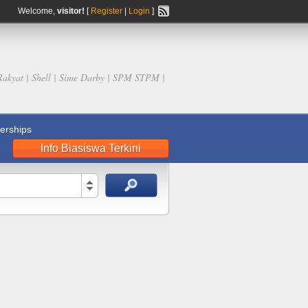
Welcome,
visitor!
[
Register
|
Login
]
Rakyat | Shell | Sime Darby | SPM STPM |
rships
Info Biasiswa Terkini