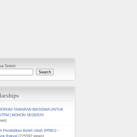
wa Terkini
Search
larships
TERKINI TAWARAN BIASISWA UNTUK
STPM | MOHON SEGERA!!
ews)
n Pendidikan Boleh Ubah (PPBU) –
ank Rakyat
(225592 views)