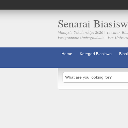
Senarai Biasisw
Malaysia Scholarships 2026 | Tawaran Bia
Postgraduate Undergraduate | Pre-Universit
Home
Kategori Biasiswa
Bias