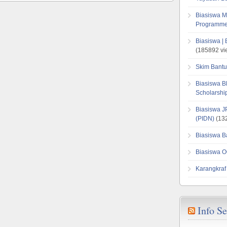
Biasiswa M
Programme
Biasiswa |
(185892 vi
Skim Bantu
Biasiswa B
Scholarsh
Biasiswa J
(PIDN)
(132
Biasiswa B
Biasiswa O
Karangkraf
Info S